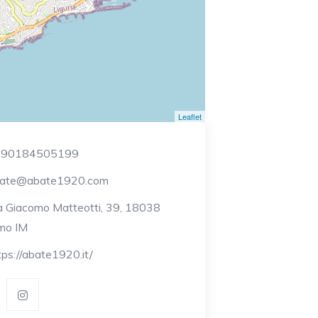
Leaflet
390184505199
ate@abate1920.com
a Giacomo Matteotti, 39, 18038
mo IM
tps://abate1920.it/