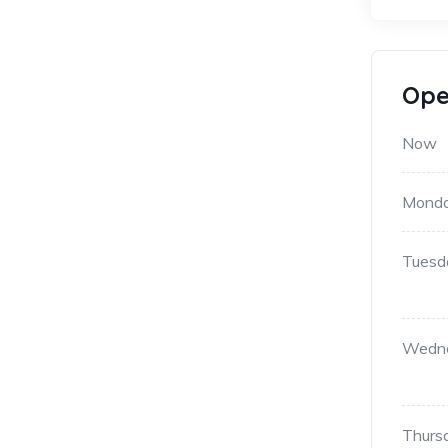
Ope
Now
Mond
Tuesd
Wedn
Thurs