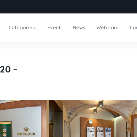
Categorie
Eventi
News
Web cam
Con
920 –