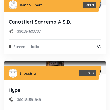
Tempo Libero
OPEN
Canottieri Sanremo A.S.D.
+390184503737
Sanremo
,
Italia
Shopping
CLOSED
Hype
+390184591949