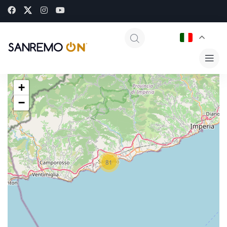
+
−
81