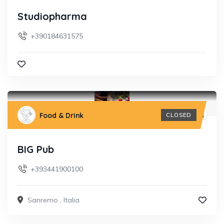
Studiopharma
+390184631575
Food & Drink
CLOSED
BIG Pub
+393441900100
Sanremo
,
Italia