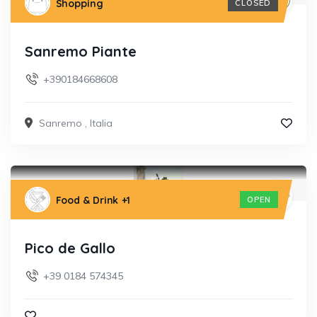
Shopping
CLOSED
Sanremo Piante
+390184668608
Sanremo
,
Italia
Food & Drink
+1
OPEN
Pico de Gallo
+39 0184 574345