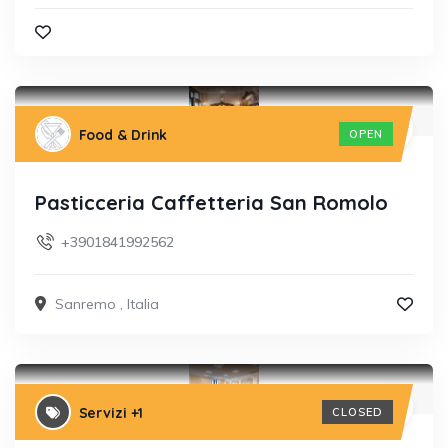
Food & Drink
OPEN
Pasticceria Caffetteria San Romolo
+3901841992562
Sanremo
,
Italia
Servizi
+1
CLOSED