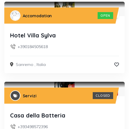
Accomodation
OPEN
Hotel Villa Sylva
+390184505618
Sanremo
,
Italia
Servizi
CLOSED
Casa della Batteria
+393498572396