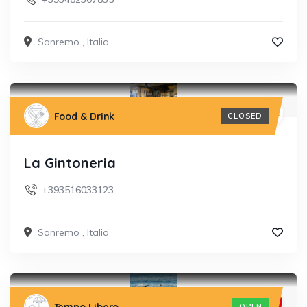
Sanremo
,
Italia
Food & Drink
CLOSED
La Gintoneria
+393516033123
Sanremo
,
Italia
OPEN