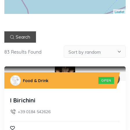
Leaflet
Search
83
Results Found
Food & Drink
OPEN
I Birichini
+39 0184 542626