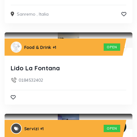
Sanremo
,
Italia
Food & Drink
+1
OPEN
Lido La Fontana
0184532402
Servizi
+1
OPEN