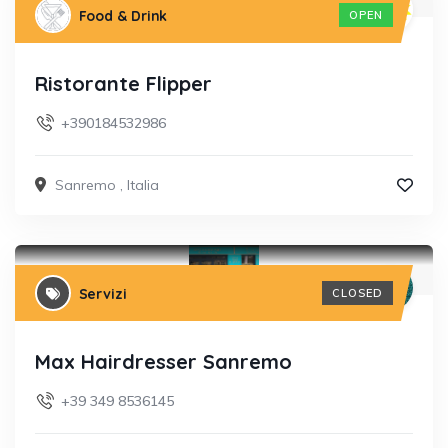
Food & Drink
OPEN
Ristorante Flipper
+390184532986
Sanremo
,
Italia
Servizi
CLOSED
Max Hairdresser Sanremo
+39 349 8536145