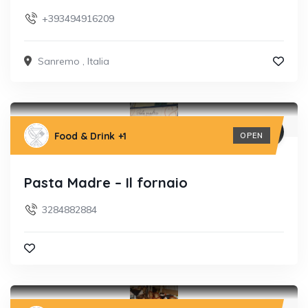
+393494916209
Sanremo
,
Italia
Food & Drink
+1
OPEN
Pasta Madre – Il fornaio
3284882884