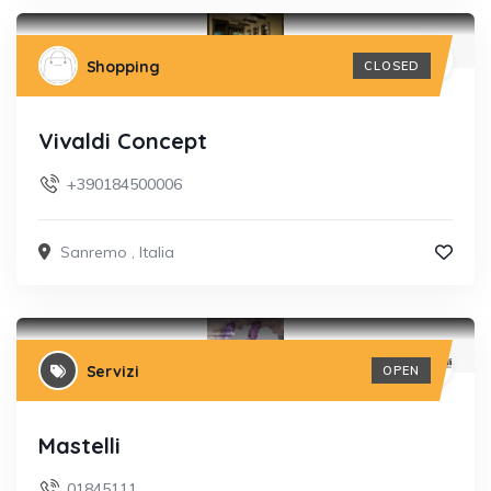
Shopping
CLOSED
Vivaldi Concept
+390184500006
Sanremo
,
Italia
Servizi
OPEN
Mastelli
01845111