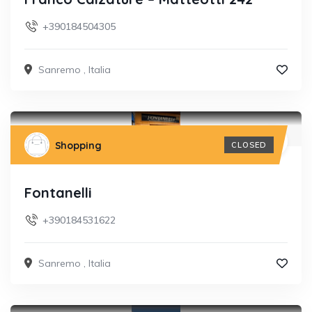
+390184504305
Sanremo
,
Italia
Shopping
CLOSED
Fontanelli
+390184531622
Sanremo
,
Italia