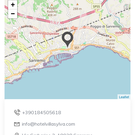
+
−
Leaflet
+390184505618
info@hotelvillasylva.com