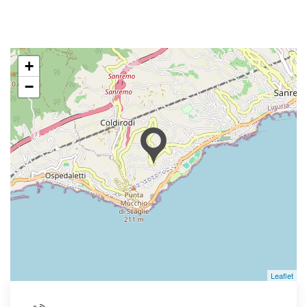
+
−
Leaflet