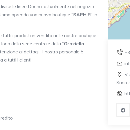
ivise le linee Donna, attualmente nel negozio
Uomo aprendo una nuova boutique “
SAPHIR
” in
tutti i prodotti in vendita nelle nostre boutique
artono dalla sede centrale della “
Graziella
enzione ai dettagli. Il nostro personale è
+
a tutti i clienti
in
Vi
Sanre
ht
credito