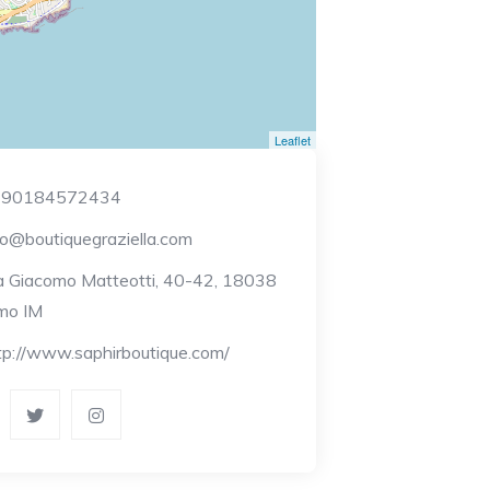
Leaflet
390184572434
fo@boutiquegraziella.com
a Giacomo Matteotti, 40-42, 18038
mo IM
tp://www.saphirboutique.com/