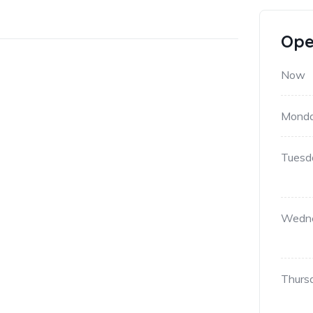
Ope
Now
Mond
Tuesd
Wedn
Thurs