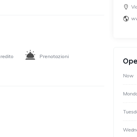
Vi
ww
credito
Prenotazioni
Ope
Now
Mond
Tuesd
Wedn