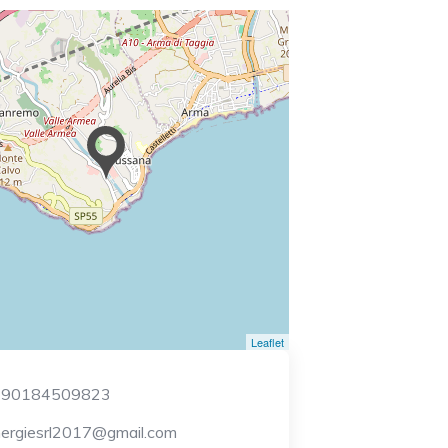
Leaflet
390184509823
nergiesrl2017@gmail.com