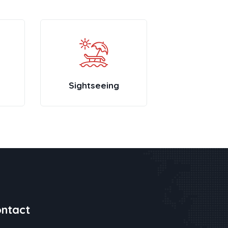
Traveling
Wildlif
ntact