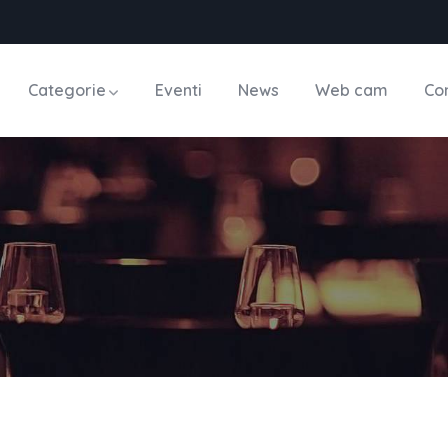
Categorie
Eventi
News
Web cam
Con