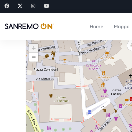
Home
Mappa
+
−