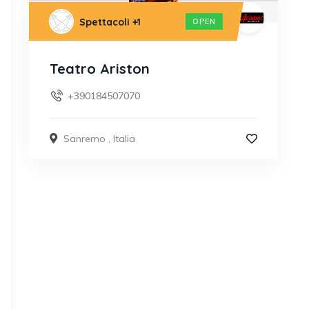
Spettacoli
+1
OPEN
Teatro Ariston
+390184507070
Sanremo
,
Italia