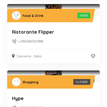
Food & Drink
OPEN
Ristorante Flipper
+390184532986
Sanremo
,
Italia
Shopping
CLOSED
Hype