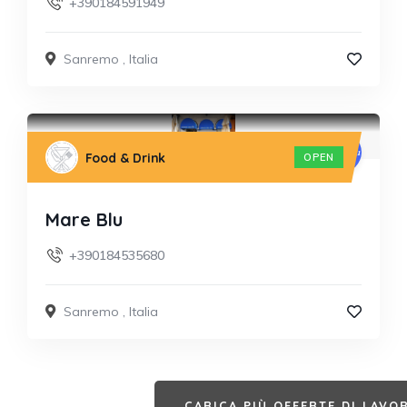
+390184591949
Sanremo
,
Italia
Food & Drink
OPEN
Mare Blu
+390184535680
Sanremo
,
Italia
CARICA PIÙ OFFERTE DI LAVO