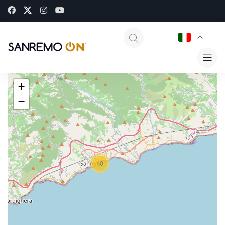
+
−
10