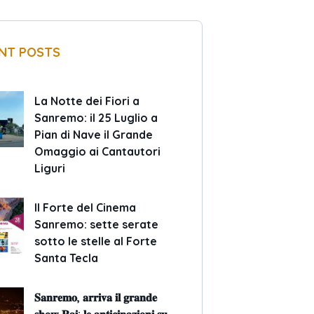
NT POSTS
La Notte dei Fiori a
Sanremo: il 25 Luglio a
Pian di Nave il Grande
Omaggio ai Cantautori
Liguri
Il Forte del Cinema
Sanremo: sette serate
sotto le stelle al Forte
Santa Tecla
𝐒𝐚𝐧𝐫𝐞𝐦𝐨, 𝐚𝐫𝐫𝐢𝐯𝐚 𝐢𝐥 𝐠𝐫𝐚𝐧𝐝𝐞