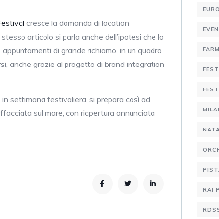
EURO
Festival
cresce la domanda di location
EVE
 stesso articolo si parla anche dell’ipotesi che lo
 appuntamenti di grande richiamo, in un quadro
FARM
arsi, anche grazie al progetto di brand integration
FEST
FEST
 in settimana festivaliera, si prepara così ad
MIL
affacciata sul mare, con riapertura annunciata
NATA
ORCH
PIST
RAI 
RDS