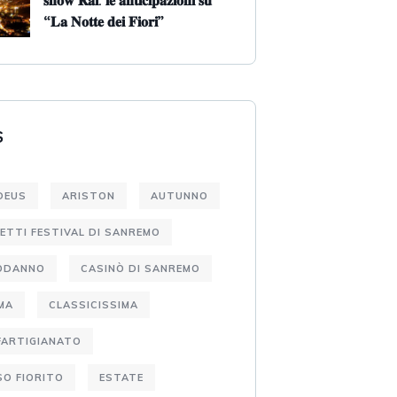
𝐬𝐡𝐨𝐰 𝐑𝐚𝐢: 𝐥𝐞 𝐚𝐧𝐭𝐢𝐜𝐢𝐩𝐚𝐳𝐢𝐨𝐧𝐢 𝐬𝐮
“𝐋𝐚 𝐍𝐨𝐭𝐭𝐞 𝐝𝐞𝐢 𝐅𝐢𝐨𝐫𝐢”
S
DEUS
ARISTON
AUTUNNO
IETTI FESTIVAL DI SANREMO
ODANNO
CASINÒ DI SANREMO
MA
CLASSICISSIMA
FARTIGIANATO
O FIORITO
ESTATE