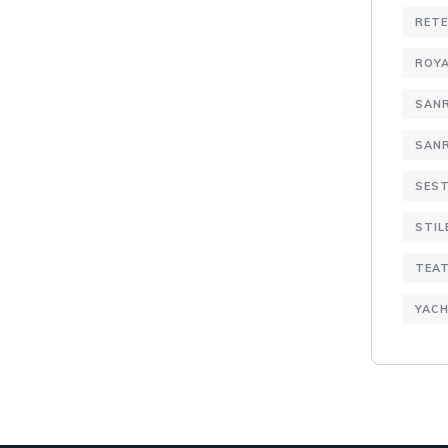
RETE
ROYA
SAN
SANR
SEST
STIL
TEA
YACH