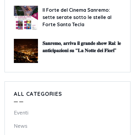
Il Forte del Cinema Sanremo:
sette serate sotto le stelle al
Forte Santa Tecla
𝐒𝐚𝐧𝐫𝐞𝐦𝐨, 𝐚𝐫𝐫𝐢𝐯𝐚 𝐢𝐥 𝐠𝐫𝐚𝐧𝐝𝐞 𝐬𝐡𝐨𝐰 𝐑𝐚𝐢: 𝐥𝐞
𝐚𝐧𝐭𝐢𝐜𝐢𝐩𝐚𝐳𝐢𝐨𝐧𝐢 𝐬𝐮 “𝐋𝐚 𝐍𝐨𝐭𝐭𝐞 𝐝𝐞𝐢 𝐅𝐢𝐨𝐫𝐢”
ALL CATEGORIES
Eventi
News