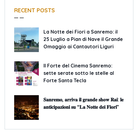
RECENT POSTS
La Notte dei Fiori a Sanremo: il
25 Luglio a Pian di Nave il Grande
Omaggio ai Cantautori Liguri
Il Forte del Cinema Sanremo:
sette serate sotto le stelle al
Forte Santa Tecla
𝐒𝐚𝐧𝐫𝐞𝐦𝐨, 𝐚𝐫𝐫𝐢𝐯𝐚 𝐢𝐥 𝐠𝐫𝐚𝐧𝐝𝐞 𝐬𝐡𝐨𝐰 𝐑𝐚𝐢: 𝐥𝐞
𝐚𝐧𝐭𝐢𝐜𝐢𝐩𝐚𝐳𝐢𝐨𝐧𝐢 𝐬𝐮 “𝐋𝐚 𝐍𝐨𝐭𝐭𝐞 𝐝𝐞𝐢 𝐅𝐢𝐨𝐫𝐢”