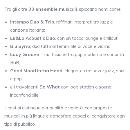
Tra gli oltre
30 ensemble musicali
, spiccano nomi come:
Intempo Duo & Trio
, raffinati interpreti tra jazz e
canzone italiana;
Lu&Lo Acoustic Duo
, con un tocco lounge e chillout;
Blu Syrio
, duo tutto al femminile di voce e violino;
Lady Groove Trio
, fusione tra pop moderno e sonorità
RnB;
Good Mood Intha Hood
, elegante crossover jazz, soul
e pop;
e i travolgenti
So What
con loop station e sound
inconfondibile.
Il cast si distingue per qualità e varietà, con proposte
musicali in più lingue e atmosfere capaci di conquistare ogni
tipo di pubblico.