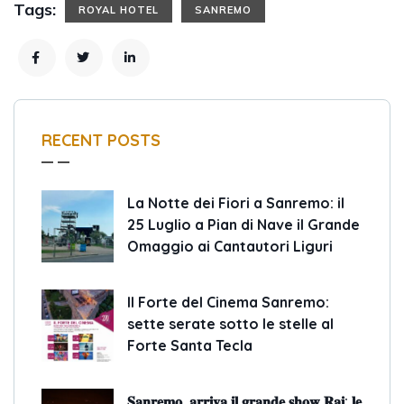
Tags:
ROYAL HOTEL
SANREMO
RECENT POSTS
La Notte dei Fiori a Sanremo: il
25 Luglio a Pian di Nave il Grande
Omaggio ai Cantautori Liguri
Il Forte del Cinema Sanremo:
sette serate sotto le stelle al
Forte Santa Tecla
𝐒𝐚𝐧𝐫𝐞𝐦𝐨, 𝐚𝐫𝐫𝐢𝐯𝐚 𝐢𝐥 𝐠𝐫𝐚𝐧𝐝𝐞 𝐬𝐡𝐨𝐰 𝐑𝐚𝐢: 𝐥𝐞