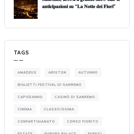
𝐚𝐧𝐭𝐢𝐜𝐢𝐩𝐚𝐳𝐢𝐨𝐧𝐢 𝐬𝐮 “𝐋𝐚 𝐍𝐨𝐭𝐭𝐞 𝐝𝐞𝐢 𝐅𝐢𝐨𝐫𝐢”
TAGS
AMADEUS
ARISTON
AUTUNNO
BIGLIETTI FESTIVAL DI SANREMO
CAPODANNO
CASINÒ DI SANREMO
CINEMA
CLASSICISSIMA
CONFARTIGIANATO
CORSO FIORITO
ESTATE
EUROPA PALACE
EVENTI