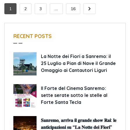
1
2
3
...
16
RECENT POSTS
La Notte dei Fiori a Sanremo: il
25 Luglio a Pian di Nave il Grande
Omaggio ai Cantautori Liguri
Il Forte del Cinema Sanremo:
sette serate sotto le stelle al
Forte Santa Tecla
𝐒𝐚𝐧𝐫𝐞𝐦𝐨, 𝐚𝐫𝐫𝐢𝐯𝐚 𝐢𝐥 𝐠𝐫𝐚𝐧𝐝𝐞 𝐬𝐡𝐨𝐰 𝐑𝐚𝐢: 𝐥𝐞
𝐚𝐧𝐭𝐢𝐜𝐢𝐩𝐚𝐳𝐢𝐨𝐧𝐢 𝐬𝐮 “𝐋𝐚 𝐍𝐨𝐭𝐭𝐞 𝐝𝐞𝐢 𝐅𝐢𝐨𝐫𝐢”