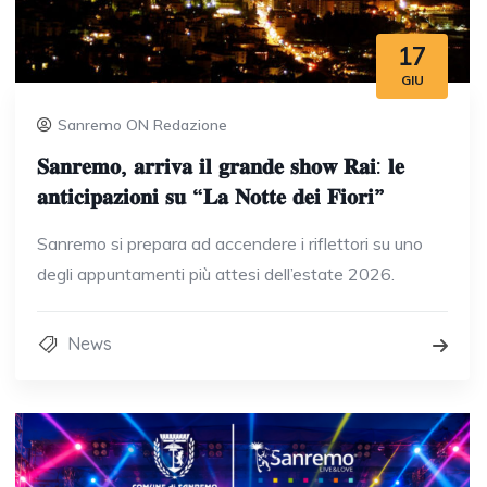
17
GIU
Sanremo ON Redazione
𝐒𝐚𝐧𝐫𝐞𝐦𝐨, 𝐚𝐫𝐫𝐢𝐯𝐚 𝐢𝐥 𝐠𝐫𝐚𝐧𝐝𝐞 𝐬𝐡𝐨𝐰 𝐑𝐚𝐢: 𝐥𝐞
𝐚𝐧𝐭𝐢𝐜𝐢𝐩𝐚𝐳𝐢𝐨𝐧𝐢 𝐬𝐮 “𝐋𝐚 𝐍𝐨𝐭𝐭𝐞 𝐝𝐞𝐢 𝐅𝐢𝐨𝐫𝐢”
Sanremo si prepara ad accendere i riflettori su uno
degli appuntamenti più attesi dell’estate 2026.
News