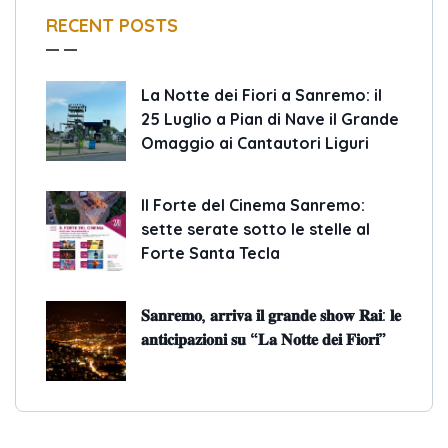
RECENT POSTS
La Notte dei Fiori a Sanremo: il
25 Luglio a Pian di Nave il Grande
Omaggio ai Cantautori Liguri
Il Forte del Cinema Sanremo:
sette serate sotto le stelle al
Forte Santa Tecla
𝐒𝐚𝐧𝐫𝐞𝐦𝐨, 𝐚𝐫𝐫𝐢𝐯𝐚 𝐢𝐥 𝐠𝐫𝐚𝐧𝐝𝐞 𝐬𝐡𝐨𝐰 𝐑𝐚𝐢: 𝐥𝐞
𝐚𝐧𝐭𝐢𝐜𝐢𝐩𝐚𝐳𝐢𝐨𝐧𝐢 𝐬𝐮 “𝐋𝐚 𝐍𝐨𝐭𝐭𝐞 𝐝𝐞𝐢 𝐅𝐢𝐨𝐫𝐢”