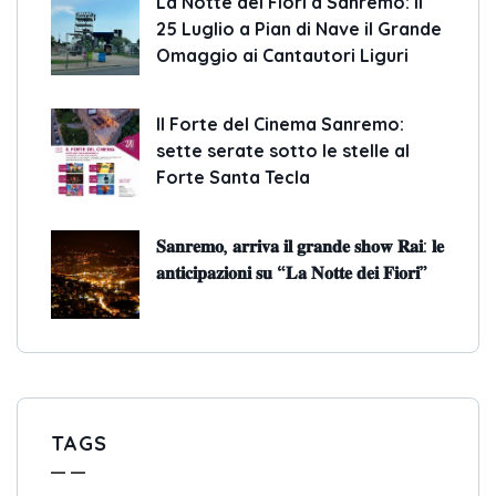
La Notte dei Fiori a Sanremo: il
25 Luglio a Pian di Nave il Grande
Omaggio ai Cantautori Liguri
Il Forte del Cinema Sanremo:
sette serate sotto le stelle al
Forte Santa Tecla
𝐒𝐚𝐧𝐫𝐞𝐦𝐨, 𝐚𝐫𝐫𝐢𝐯𝐚 𝐢𝐥 𝐠𝐫𝐚𝐧𝐝𝐞 𝐬𝐡𝐨𝐰 𝐑𝐚𝐢: 𝐥𝐞
𝐚𝐧𝐭𝐢𝐜𝐢𝐩𝐚𝐳𝐢𝐨𝐧𝐢 𝐬𝐮 “𝐋𝐚 𝐍𝐨𝐭𝐭𝐞 𝐝𝐞𝐢 𝐅𝐢𝐨𝐫𝐢”
TAGS