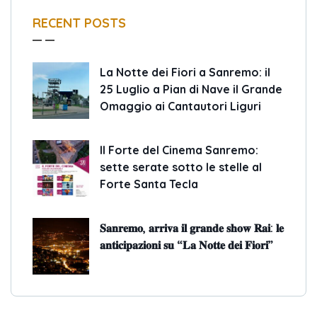
RECENT POSTS
La Notte dei Fiori a Sanremo: il
25 Luglio a Pian di Nave il Grande
Omaggio ai Cantautori Liguri
Il Forte del Cinema Sanremo:
sette serate sotto le stelle al
Forte Santa Tecla
𝐒𝐚𝐧𝐫𝐞𝐦𝐨, 𝐚𝐫𝐫𝐢𝐯𝐚 𝐢𝐥 𝐠𝐫𝐚𝐧𝐝𝐞 𝐬𝐡𝐨𝐰 𝐑𝐚𝐢: 𝐥𝐞
𝐚𝐧𝐭𝐢𝐜𝐢𝐩𝐚𝐳𝐢𝐨𝐧𝐢 𝐬𝐮 “𝐋𝐚 𝐍𝐨𝐭𝐭𝐞 𝐝𝐞𝐢 𝐅𝐢𝐨𝐫𝐢”