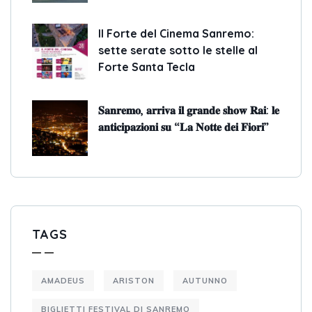
Il Forte del Cinema Sanremo:
sette serate sotto le stelle al
Forte Santa Tecla
𝐒𝐚𝐧𝐫𝐞𝐦𝐨, 𝐚𝐫𝐫𝐢𝐯𝐚 𝐢𝐥 𝐠𝐫𝐚𝐧𝐝𝐞 𝐬𝐡𝐨𝐰 𝐑𝐚𝐢: 𝐥𝐞
𝐚𝐧𝐭𝐢𝐜𝐢𝐩𝐚𝐳𝐢𝐨𝐧𝐢 𝐬𝐮 “𝐋𝐚 𝐍𝐨𝐭𝐭𝐞 𝐝𝐞𝐢 𝐅𝐢𝐨𝐫𝐢”
TAGS
AMADEUS
ARISTON
AUTUNNO
BIGLIETTI FESTIVAL DI SANREMO