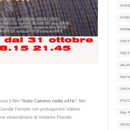
EURO
EVE
FARM
FEST
FEST
MIL
NATA
ORCH
ne il film
“Italo Calvino nelle città”,
film
PIST
Davide Ferrario con protagonisti Valerio
RAI 
ne straordinaria di Violante Placido,
RDS