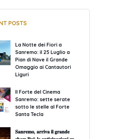
NT POSTS
La Notte dei Fiori a
Sanremo: il 25 Luglio a
Pian di Nave il Grande
Omaggio ai Cantautori
Liguri
Il Forte del Cinema
Sanremo: sette serate
sotto le stelle al Forte
Santa Tecla
𝐒𝐚𝐧𝐫𝐞𝐦𝐨, 𝐚𝐫𝐫𝐢𝐯𝐚 𝐢𝐥 𝐠𝐫𝐚𝐧𝐝𝐞