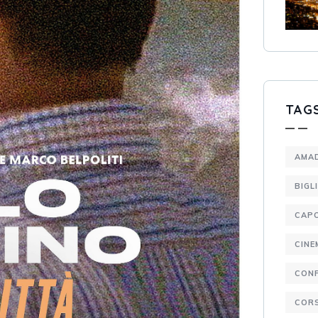
TAG
AMA
BIGL
CAP
CINE
CON
CORS