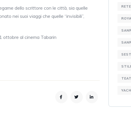
RETE
egame dello scrittore con le città, sia quelle
onato nei suoi viaggi che quelle “invisibili”,
ROYA
SAN
1 ottobre al cinema Tabarin
SANR
SEST
STIL
TEA
YACH