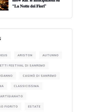
𝐬𝐡𝐨𝐰 𝐑𝐚𝐢: 𝐥𝐞 𝐚𝐧𝐭𝐢𝐜𝐢𝐩𝐚𝐳𝐢𝐨𝐧𝐢 𝐬𝐮
“𝐋𝐚 𝐍𝐨𝐭𝐭𝐞 𝐝𝐞𝐢 𝐅𝐢𝐨𝐫𝐢”
S
DEUS
ARISTON
AUTUNNO
IETTI FESTIVAL DI SANREMO
ODANNO
CASINÒ DI SANREMO
MA
CLASSICISSIMA
FARTIGIANATO
O FIORITO
ESTATE