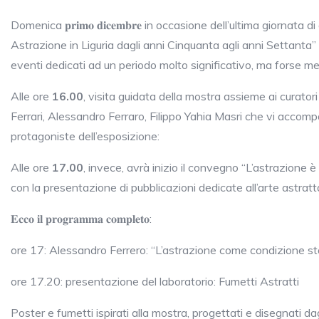
Domenica 𝐩𝐫𝐢𝐦𝐨 𝐝𝐢𝐜𝐞𝐦𝐛𝐫𝐞 in occasione dell’ultima giornat
Astrazione in Liguria dagli anni Cinquanta agli anni Settanta”
eventi dedicati ad un periodo molto significativo, ma forse meno
Alle ore
16.00
, visita guidata della mostra assieme ai curator
Ferrari, Alessandro Ferraro, Filippo Yahia Masri che vi accom
protagoniste dell’esposizione:
Alle ore
17.00
, invece, avrà inizio il convegno “L’astrazione è
con la presentazione di pubblicazioni dedicate all’arte astratt
𝐄𝐜𝐜𝐨 𝐢𝐥 𝐩𝐫𝐨𝐠𝐫𝐚𝐦𝐦𝐚 𝐜𝐨𝐦𝐩𝐥𝐞𝐭𝐨:
ore 17: Alessandro Ferrero: “L’astrazione come condizione st
ore 17.20: presentazione del laboratorio: Fumetti Astratti
Poster e fumetti ispirati alla mostra, progettati e disegnati dag