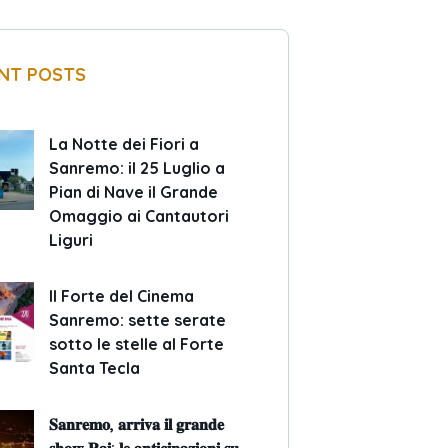
NT POSTS
La Notte dei Fiori a
Sanremo: il 25 Luglio a
Pian di Nave il Grande
Omaggio ai Cantautori
Liguri
Il Forte del Cinema
Sanremo: sette serate
sotto le stelle al Forte
Santa Tecla
𝐒𝐚𝐧𝐫𝐞𝐦𝐨, 𝐚𝐫𝐫𝐢𝐯𝐚 𝐢𝐥 𝐠𝐫𝐚𝐧𝐝𝐞