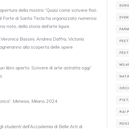
EURO
a di apertura della mostra “Quasi come scrivere fiori.
 il Forte di Santa Tecla ha organizzato numerosi
EVE
 noto, della storia dell’arte ligure.
FARM
i Veronica Bassini, Andrea Daffra, Victoria
FEST
pagneranno alla scoperta delle opere
FEST
MIL
 un libro aperto. Scrivere di arte astratta oggi”
a.
NATA
ORCH
PIST
orica”. Mimesis, Milano 2024
RAI 
RDS
li studenti dell’Accademia di Belle Arti di