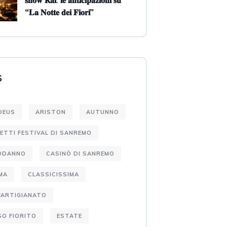
𝐬𝐡𝐨𝐰 𝐑𝐚𝐢: 𝐥𝐞 𝐚𝐧𝐭𝐢𝐜𝐢𝐩𝐚𝐳𝐢𝐨𝐧𝐢 𝐬𝐮
“𝐋𝐚 𝐍𝐨𝐭𝐭𝐞 𝐝𝐞𝐢 𝐅𝐢𝐨𝐫𝐢”
S
DEUS
ARISTON
AUTUNNO
IETTI FESTIVAL DI SANREMO
ODANNO
CASINÒ DI SANREMO
MA
CLASSICISSIMA
FARTIGIANATO
O FIORITO
ESTATE