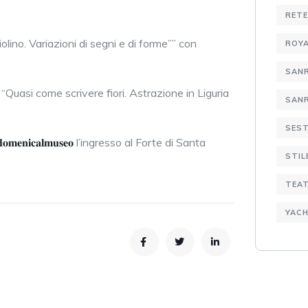
RETE
ino. Variazioni di segni e di forme”” con
ROYA
SAN
Quasi come scrivere fiori. Astrazione in Liguria
SANR
SEST
𝐨𝐦𝐞𝐧𝐢𝐜𝐚𝐥𝐦𝐮𝐬𝐞𝐨
l’ingresso al Forte di Santa
STIL
TEA
YACH