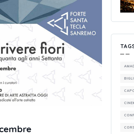
TAG
AMA
BIGL
CAP
CINE
CON
Dicembre
CORS