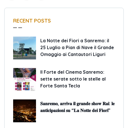
RECENT POSTS
La Notte dei Fiori a Sanremo: il
25 Luglio a Pian di Nave il Grande
Omaggio ai Cantautori Liguri
Il Forte del Cinema Sanremo:
sette serate sotto le stelle al
Forte Santa Tecla
𝐒𝐚𝐧𝐫𝐞𝐦𝐨, 𝐚𝐫𝐫𝐢𝐯𝐚 𝐢𝐥 𝐠𝐫𝐚𝐧𝐝𝐞 𝐬𝐡𝐨𝐰 𝐑𝐚𝐢: 𝐥𝐞
𝐚𝐧𝐭𝐢𝐜𝐢𝐩𝐚𝐳𝐢𝐨𝐧𝐢 𝐬𝐮 “𝐋𝐚 𝐍𝐨𝐭𝐭𝐞 𝐝𝐞𝐢 𝐅𝐢𝐨𝐫𝐢”