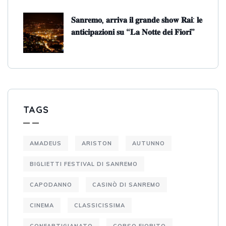
𝐒𝐚𝐧𝐫𝐞𝐦𝐨, 𝐚𝐫𝐫𝐢𝐯𝐚 𝐢𝐥 𝐠𝐫𝐚𝐧𝐝𝐞 𝐬𝐡𝐨𝐰 𝐑𝐚𝐢: 𝐥𝐞
𝐚𝐧𝐭𝐢𝐜𝐢𝐩𝐚𝐳𝐢𝐨𝐧𝐢 𝐬𝐮 “𝐋𝐚 𝐍𝐨𝐭𝐭𝐞 𝐝𝐞𝐢 𝐅𝐢𝐨𝐫𝐢”
TAGS
AMADEUS
ARISTON
AUTUNNO
BIGLIETTI FESTIVAL DI SANREMO
CAPODANNO
CASINÒ DI SANREMO
CINEMA
CLASSICISSIMA
CONFARTIGIANATO
CORSO FIORITO