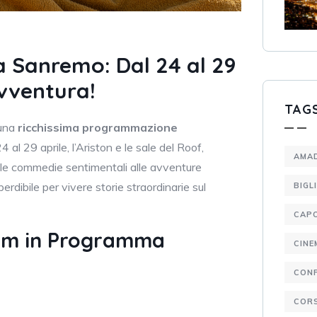
 Sanremo: Dal 24 al 29
avventura!
TAG
 una
ricchissima programmazione
4 al 29 aprile, l’Ariston e le sale del Roof,
AMA
dalle commedie sentimentali alle avventure
rdibile per vivere storie straordinarie sul
BIGL
CAP
Film in Programma
CINE
CON
CORS