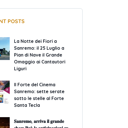
NT POSTS
La Notte dei Fiori a
Sanremo: il 25 Luglio a
Pian di Nave il Grande
Omaggio ai Cantautori
Liguri
Il Forte del Cinema
Sanremo: sette serate
sotto le stelle al Forte
Santa Tecla
𝐒𝐚𝐧𝐫𝐞𝐦𝐨, 𝐚𝐫𝐫𝐢𝐯𝐚 𝐢𝐥 𝐠𝐫𝐚𝐧𝐝𝐞