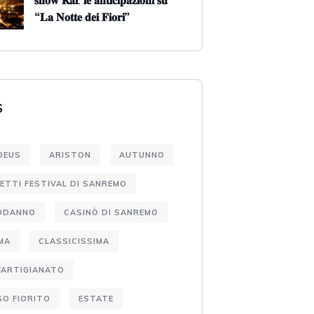
𝐬𝐡𝐨𝐰 𝐑𝐚𝐢: 𝐥𝐞 𝐚𝐧𝐭𝐢𝐜𝐢𝐩𝐚𝐳𝐢𝐨𝐧𝐢 𝐬𝐮
“𝐋𝐚 𝐍𝐨𝐭𝐭𝐞 𝐝𝐞𝐢 𝐅𝐢𝐨𝐫𝐢”
S
DEUS
ARISTON
AUTUNNO
IETTI FESTIVAL DI SANREMO
ODANNO
CASINÒ DI SANREMO
MA
CLASSICISSIMA
FARTIGIANATO
O FIORITO
ESTATE