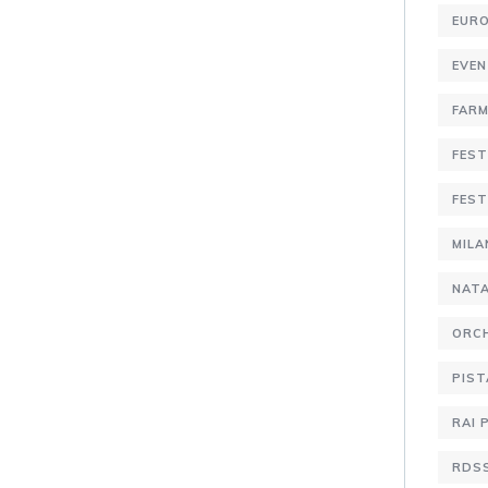
EURO
EVE
FARM
FEST
FEST
MIL
NATA
ORCH
PIST
RAI 
RDS