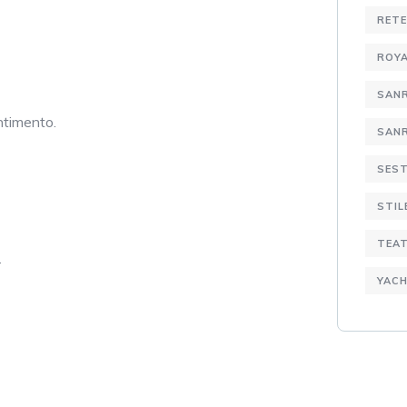
RETE
ROYA
SAN
ntimento.
SANR
SEST
STIL
TEA
.
YACH