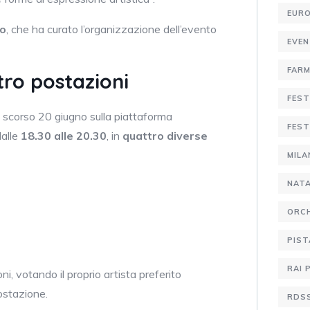
EURO
mo
, che ha curato l’organizzazione dell’evento
EVE
FARM
tro postazioni
FEST
o scorso 20 giugno sulla piattaforma
FEST
dalle
18.30 alle 20.30
, in
quattro diverse
MIL
NATA
ORCH
PIST
RAI 
i, votando il proprio artista preferito
ostazione.
RDS