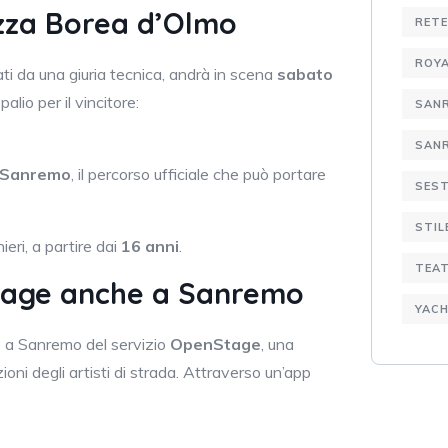
iazza Borea d’Olmo
RETE
ROYA
ti da una giuria tecnica, andrà in scena
sabato
n palio per il vincitore:
SAN
SANR
a Sanremo
, il percorso ufficiale che può portare
SEST
STIL
nieri, a partire dai
16 anni
.
TEA
nStage anche a Sanremo
YACH
vo a Sanremo del servizio
OpenStage
, una
ioni degli artisti di strada. Attraverso un’app