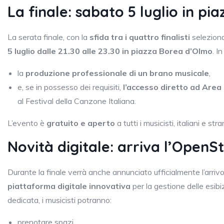
La finale: sabato 5 luglio in p
La serata finale, con la
sfida tra i quattro finalisti
seleziona
5 luglio dalle 21.30 alle 23.30 in piazza Borea d’Olmo
. I
la
produzione professionale di un brano musicale
,
e, se in possesso dei requisiti,
l’accesso diretto ad Are
al Festival della Canzone Italiana.
L’evento è
gratuito e aperto
a tutti i musicisti, italiani e stra
Novità digitale: arriva l’Ope
Durante la finale verrà anche annunciato ufficialmente l’arri
piattaforma digitale innovativa
per la gestione delle esibiz
dedicata, i musicisti potranno:
prenotare spazi,