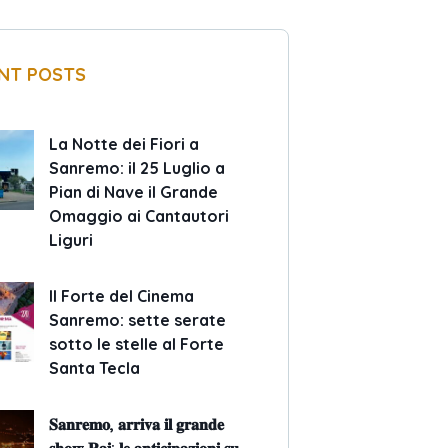
NT POSTS
La Notte dei Fiori a
Sanremo: il 25 Luglio a
Pian di Nave il Grande
Omaggio ai Cantautori
Liguri
Il Forte del Cinema
Sanremo: sette serate
sotto le stelle al Forte
Santa Tecla
𝐒𝐚𝐧𝐫𝐞𝐦𝐨, 𝐚𝐫𝐫𝐢𝐯𝐚 𝐢𝐥 𝐠𝐫𝐚𝐧𝐝𝐞