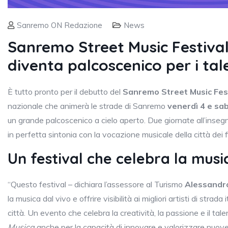
Sanremo ON Redazione
News
Sanremo Street Music Festival:
diventa palcoscenico per i tal
È tutto pronto per il debutto del
Sanremo Street Music Fes
nazionale che animerà le strade di Sanremo
venerdì 4 e sab
un grande palcoscenico a cielo aperto. Due giornate all’inseg
in perfetta sintonia con la vocazione musicale della città dei fi
Un festival che celebra la musi
“Questo festival – dichiara l’assessore al Turismo
Alessandr
la musica dal vivo e offrire visibilità ai migliori artisti di strad
città. Un evento che celebra la creatività, la passione e il
Musica
anche per la capacità di innovare e valorizzare nuove 