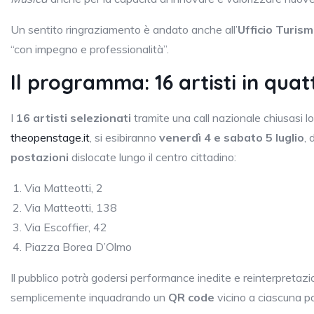
Un sentito ringraziamento è andato anche all’
Ufficio Turis
“con impegno e professionalità”.
Il programma: 16 artisti in quat
I
16 artisti selezionati
tramite una call nazionale chiusasi l
theopenstage.it
, si esibiranno
venerdì 4 e sabato 5 luglio
, 
postazioni
dislocate lungo il centro cittadino:
Via Matteotti, 2
Via Matteotti, 138
Via Escoffier, 42
Piazza Borea D’Olmo
Il pubblico potrà godersi performance inedite e reinterpretazion
semplicemente inquadrando un
QR code
vicino a ciascuna p