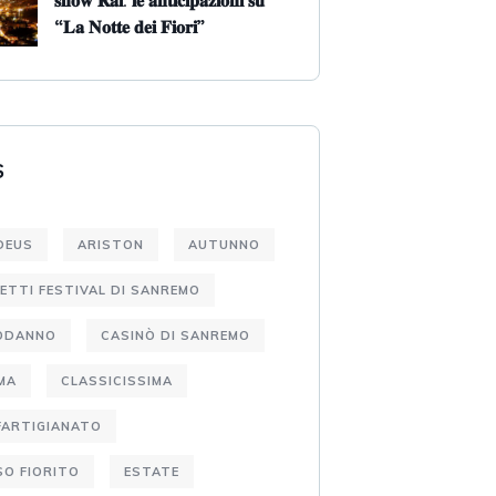
𝐬𝐡𝐨𝐰 𝐑𝐚𝐢: 𝐥𝐞 𝐚𝐧𝐭𝐢𝐜𝐢𝐩𝐚𝐳𝐢𝐨𝐧𝐢 𝐬𝐮
“𝐋𝐚 𝐍𝐨𝐭𝐭𝐞 𝐝𝐞𝐢 𝐅𝐢𝐨𝐫𝐢”
S
DEUS
ARISTON
AUTUNNO
IETTI FESTIVAL DI SANREMO
ODANNO
CASINÒ DI SANREMO
MA
CLASSICISSIMA
FARTIGIANATO
O FIORITO
ESTATE