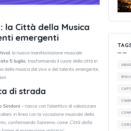
 la Città della Musica
enti emergenti
TAG
tival
, la nuova manifestazione musicale
ato 5 luglio
, trasformando il cuore della città in
AMA
na della musica dal vivo e del talento emergente,
ori.
BIGL
ca di strada
CAP
CINE
o Sindoni
– nasce con l’obiettivo di valorizzare
CON
a italiani, in linea con la vocazione musicale della
 talento, confermando Sanremo come
Città della
CORS
forme di espressione artistica”.