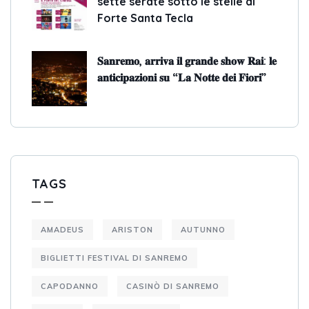
sette serate sotto le stelle al
Forte Santa Tecla
𝐒𝐚𝐧𝐫𝐞𝐦𝐨, 𝐚𝐫𝐫𝐢𝐯𝐚 𝐢𝐥 𝐠𝐫𝐚𝐧𝐝𝐞 𝐬𝐡𝐨𝐰 𝐑𝐚𝐢: 𝐥𝐞
𝐚𝐧𝐭𝐢𝐜𝐢𝐩𝐚𝐳𝐢𝐨𝐧𝐢 𝐬𝐮 “𝐋𝐚 𝐍𝐨𝐭𝐭𝐞 𝐝𝐞𝐢 𝐅𝐢𝐨𝐫𝐢”
TAGS
AMADEUS
ARISTON
AUTUNNO
BIGLIETTI FESTIVAL DI SANREMO
CAPODANNO
CASINÒ DI SANREMO