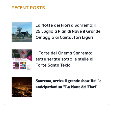
RECENT POSTS
La Notte dei Fiori a Sanremo: il
25 Luglio a Pian di Nave il Grande
Omaggio ai Cantautori Liguri
Il Forte del Cinema Sanremo:
sette serate sotto le stelle al
Forte Santa Tecla
𝐒𝐚𝐧𝐫𝐞𝐦𝐨, 𝐚𝐫𝐫𝐢𝐯𝐚 𝐢𝐥 𝐠𝐫𝐚𝐧𝐝𝐞 𝐬𝐡𝐨𝐰 𝐑𝐚𝐢: 𝐥𝐞
𝐚𝐧𝐭𝐢𝐜𝐢𝐩𝐚𝐳𝐢𝐨𝐧𝐢 𝐬𝐮 “𝐋𝐚 𝐍𝐨𝐭𝐭𝐞 𝐝𝐞𝐢 𝐅𝐢𝐨𝐫𝐢”