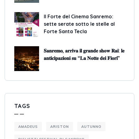
Il Forte del Cinema Sanremo:
sette serate sotto le stelle al
Forte Santa Tecla
𝐒𝐚𝐧𝐫𝐞𝐦𝐨, 𝐚𝐫𝐫𝐢𝐯𝐚 𝐢𝐥 𝐠𝐫𝐚𝐧𝐝𝐞 𝐬𝐡𝐨𝐰 𝐑𝐚𝐢: 𝐥𝐞
𝐚𝐧𝐭𝐢𝐜𝐢𝐩𝐚𝐳𝐢𝐨𝐧𝐢 𝐬𝐮 “𝐋𝐚 𝐍𝐨𝐭𝐭𝐞 𝐝𝐞𝐢 𝐅𝐢𝐨𝐫𝐢”
TAGS
AMADEUS
ARISTON
AUTUNNO